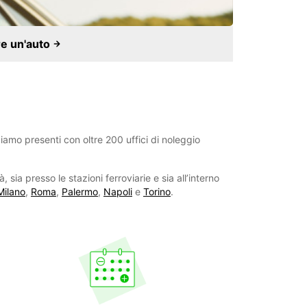
e un'auto
iamo presenti con oltre 200 uffici di noleggio
à, sia presso le stazioni ferroviarie e sia all’interno
Milano
,
Roma
,
Palermo
,
Napoli
e
Torino
.