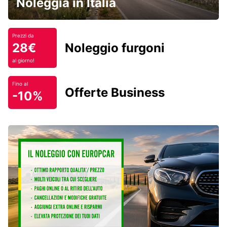
Noleggia in Italia
Prezzi da
28€
Noleggio furgoni
al giorno!
Fino al
Offerte Business
-10%