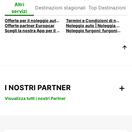
Destinazioni
Top
Altri
stagionali
Destinazioni
servizi
Offerte per il noleggio auto e il noleggio furgoni
Termini e Condizioni di noleggio Europcar
Offerte partner Europcar
Noleggio auto | Noleggia un'auto con Europcar
Scegli la nostra App per il tuo noleggio auto e furgoni
Noleggio furgoni: furgoni Europcar per ogni esigenza
I NOSTRI PARTNER
Visualizza tutti i nostri Partner