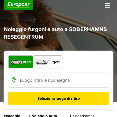
Noleggio furgoni e auto a SODERHAMNS
RESECENTRUM
Scegli la tipologia di veicolo:
Auto
Furgoni
Seleziona luogo di ritiro
Noleggio
Noleggio Auto
Soderhamns