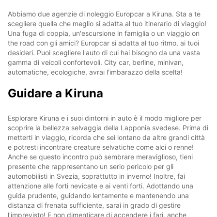
Abbiamo due agenzie di noleggio Europcar a Kiruna. Sta a te
scegliere quella che meglio si adatta al tuo itinerario di viaggio!
Una fuga di coppia, un'escursione in famiglia o un viaggio on
the road con gli amici? Europcar si adatta al tuo ritmo, ai tuoi
desideri. Puoi scegliere l'auto di cui hai bisogno da una vasta
gamma di veicoli confortevoli. City car, berline, minivan,
automatiche, ecologiche, avrai l'imbarazzo della scelta!
Guidare a Kiruna
Esplorare Kiruna e i suoi dintorni in auto è il modo migliore per
scoprire la bellezza selvaggia della Lapponia svedese. Prima di
metterti in viaggio, ricorda che sei lontano da altre grandi città
e potresti incontrare creature selvatiche come alci o renne!
Anche se questo incontro può sembrare meraviglioso, tieni
presente che rappresentano un serio pericolo per gli
automobilisti in Svezia, soprattutto in inverno! Inoltre, fai
attenzione alle forti nevicate e ai venti forti. Adottando una
guida prudente, guidando lentamente e mantenendo una
distanza di frenata sufficiente, sarai in grado di gestire
l'imprevisto! E non dimenticare di accendere i fari, anche