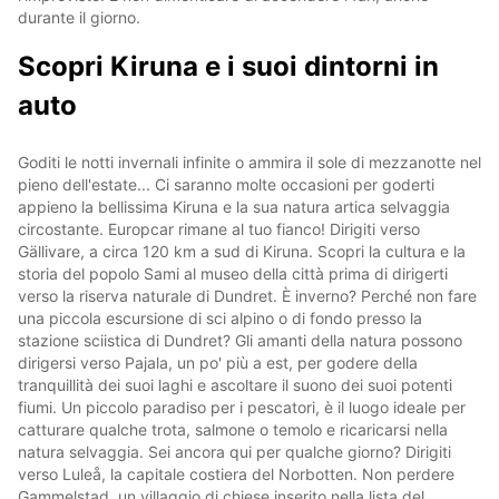
durante il giorno.
Scopri Kiruna e i suoi dintorni in
auto
Goditi le notti invernali infinite o ammira il sole di mezzanotte nel
pieno dell'estate... Ci saranno molte occasioni per goderti
appieno la bellissima Kiruna e la sua natura artica selvaggia
circostante. Europcar rimane al tuo fianco! Dirigiti verso
Gällivare, a circa 120 km a sud di Kiruna. Scopri la cultura e la
storia del popolo Sami al museo della città prima di dirigerti
verso la riserva naturale di Dundret. È inverno? Perché non fare
una piccola escursione di sci alpino o di fondo presso la
stazione sciistica di Dundret? Gli amanti della natura possono
dirigersi verso Pajala, un po' più a est, per godere della
tranquillità dei suoi laghi e ascoltare il suono dei suoi potenti
fiumi. Un piccolo paradiso per i pescatori, è il luogo ideale per
catturare qualche trota, salmone o temolo e ricaricarsi nella
natura selvaggia. Sei ancora qui per qualche giorno? Dirigiti
verso Luleå, la capitale costiera del Norbotten. Non perdere
Gammelstad, un villaggio di chiese inserito nella lista del