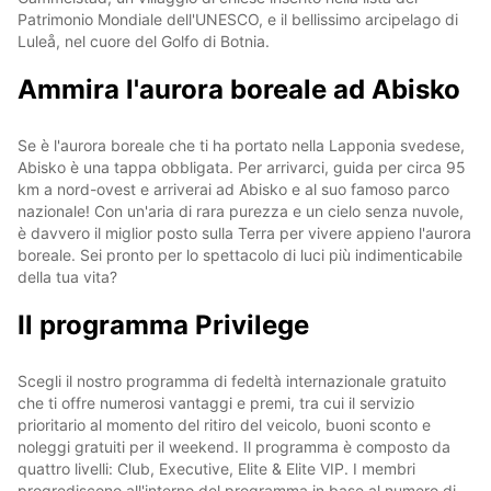
Patrimonio Mondiale dell'UNESCO, e il bellissimo arcipelago di
Luleå, nel cuore del Golfo di Botnia.
Ammira l'aurora boreale ad Abisko
Se è l'aurora boreale che ti ha portato nella Lapponia svedese,
Abisko è una tappa obbligata. Per arrivarci, guida per circa 95
km a nord-ovest e arriverai ad Abisko e al suo famoso parco
nazionale! Con un'aria di rara purezza e un cielo senza nuvole,
è davvero il miglior posto sulla Terra per vivere appieno l'aurora
boreale. Sei pronto per lo spettacolo di luci più indimenticabile
della tua vita?
Il programma Privilege
Scegli il nostro programma di fedeltà internazionale gratuito
che ti offre numerosi vantaggi e premi, tra cui il servizio
prioritario al momento del ritiro del veicolo, buoni sconto e
noleggi gratuiti per il weekend. Il programma è composto da
quattro livelli: Club, Executive, Elite & Elite VIP. I membri
progrediscono all'interno del programma in base al numero di