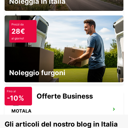
Noleggia in Italia
Prezzi da
VASTERAS
28€
VASTERAS - SWEDEN
al giorno!
SECO TOOLS DELIVERY
Noleggio furgoni
FAGERSTA - SWEDEN
Fino al
Offerte Business
-10%
MOTALA
MOTALA - SWEDEN
Gli articoli del nostro blog in Italia