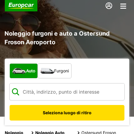
Noleggio furgoni e auto a Ostersund
Froson Aeroporto
Scegli la tipologia di veicolo:
Auto
Furgoni
Seleziona luogo di ritiro
Noleggio
Noleggio Auto
Ostersund Froson