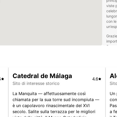
princi
viste 
celebr
lungom
con le 
un’esp
Grazie
import
Spagna
colleg
per la
più co
bellez
Nerja o
Catedral de Málaga
Al
5
4.6
Nol
Sito di interesse storico
Sit
Eur
La Manquita — affettuosamente così
Un 
chiamata per la sua torre sud incompiuta —
con
è un capolavoro rinascimentale del XVI
Pas
Europc
secolo. Salite sulla terrazza per le migliori
a f
flessi
Málaga