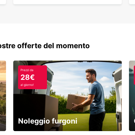
nostre offerte del momento
Prezzi da
28€
al giorno!
Noleggio furgoni