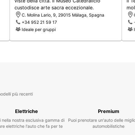
viste della città. Il Museo Catedralicio
il 
modell
custodisce arte sacra eccezionale.
mol
C. Molina Lario, 9, 29015 Málaga, Spagna
Aut
+34 952 21 59 17
cen
Ideale per gruppi
Veic
SUV
Aut
pre
Min
Offria
cui el
postaz
strate
delli più recenti
Prenot
online
medio 
Elettriche
Premium
anche
i nella nostra esclusiva gamma di
Puoi prenotare un'auto delle migli
Scegli
re elettriche l'auto che fa per te
automobilistiche
qualit