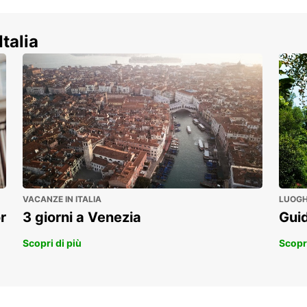
Scopri la nostra gamma di veicoli
commerciali!
Italia
VACANZE IN ITALIA
LUOGHI
r
3 giorni a Venezia
Guid
Scopri di più
Scopri