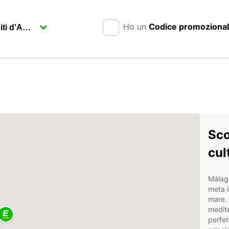
Ho un
Codice promoziona
Sco
cul
Málaga
meta i
mare. 
medite
perfet