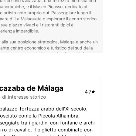
pali ci sono l’Alcazaba, una fortezza moresca con
panoramiche, e il Museo Picasso, dedicato al
e artista nato proprio qui. Passeggiare lungo il
are di La Malagueta o esplorare il centro storico
sue piazze vivaci e i ristoranti tipici è
erienza imperdibile.
 alla sua posizione strategica, Málaga è anche un
ante centro economico e turistico del sud della
, con un aeroporto internazionale e ottimi
amenti ferroviari. Sia che viaggiate per turismo o
voro, noleggiare un’auto a Málaga è la soluzione
moda per muoversi liberamente e scoprire le
ze della regione circostante, come Marbella,
 i villaggi bianchi dell’entroterra.
cazaba de Málaga
4.7
eggio auto a Málaga con
o di interesse storico
opcar
palazzo-fortezza arabo dell'XI secolo,
osciuto come la Piccola Alhambra.
seggiate tra i giardini con fontane e archi
ar offre un servizio di noleggio auto completo e
erro di cavallo. Il biglietto combinato con
bile per soddisfare ogni esigenza di viaggio a
. La nostra flotta comprende un’ampia scelta di