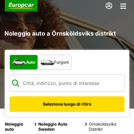
Noleggio auto a Örnsköldsviks distrikt
Scegli la tipologia di veicolo:
Auto
Furgoni
Seleziona luogo di ritiro
Noleggio
Noleggio Auto
Ornskoldsviks
auto
Sweden
Distrikt