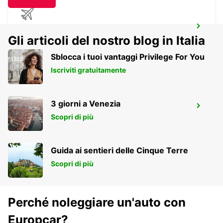
AEROPORTO DI LONDRA HEATHROW
Gli articoli del nostro blog in Italia
LONDON - UNITED KINGDOM
Sblocca i tuoi vantaggi Privilege For You
Iscriviti gratuitamente
LONDRA AEROPORTO GATWICK
3 giorni a Venezia
TERMINAL SUD
Scopri di più
GATWICK - UNITED KINGDOM
Guida ai sentieri delle Cinque Terre
Scopri di più
Perché noleggiare un'auto con
Europcar?