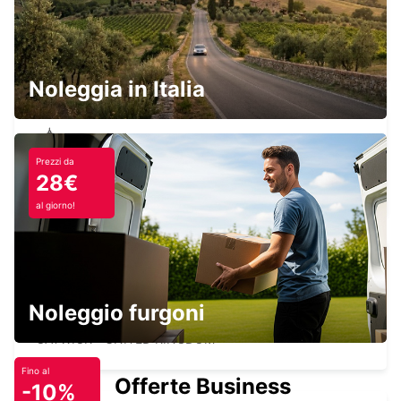
SWINDON CENTRO
SWINDON - UNITED KINGDOM
Noleggia in Italia
Prezzi da
SLOUGH
28€
SLOUGH - UNITED KINGDOM
al giorno!
LONDRA AEROPORTO GATWICK
Noleggio furgoni
TERMINAL NORD
GATWICK - UNITED KINGDOM
Fino al
Offerte Business
-10%