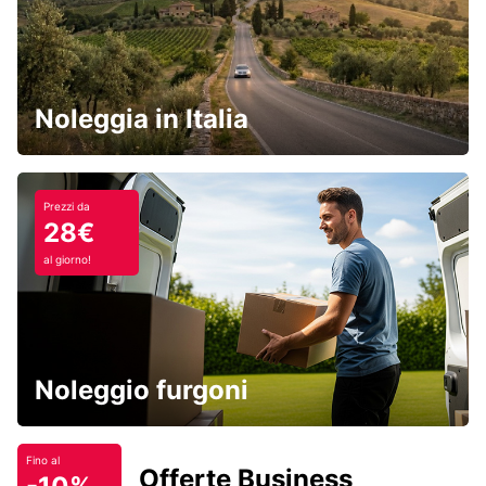
Noleggia in Italia
Prezzi da
28€
al giorno!
Noleggio furgoni
Fino al
Offerte Business