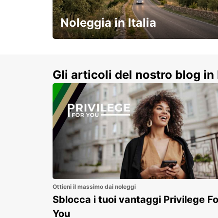
FIRENZE - ITALY
Noleggia in Italia
e vivi un viaggio on-the-road
indimenticabile!
Gli articoli del nostro blog in 
Ottieni il massimo dai noleggi
Sblocca i tuoi vantaggi Privilege Fo
You