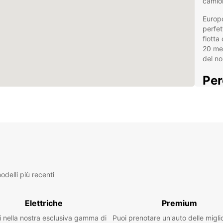
camion
Europc
perfet
flotta
20 met
del no
Per
Bo
Offe
con
Bus
Veic
con
delli più recenti
cap
Como
staz
Elettriche
Premium
Pre
i nella nostra esclusiva gamma di
Puoi prenotare un'auto delle migli