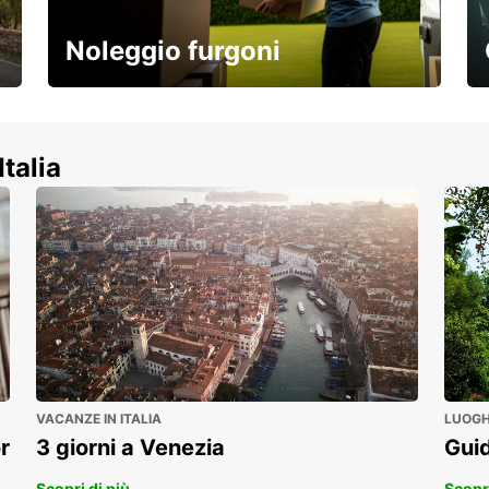
Noleggio furgoni
Scopri la nostra gamma di veicoli
commerciali!
Italia
VACANZE IN ITALIA
LUOGHI
r
3 giorni a Venezia
Guid
Scopri di più
Scopri