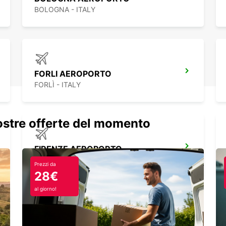
BOLOGNA - ITALY
FORLI AEROPORTO
FORLÌ - ITALY
nostre offerte del momento
FIRENZE AEROPORTO
FIRENZE - ITALY
Prezzi da
28€
al giorno!