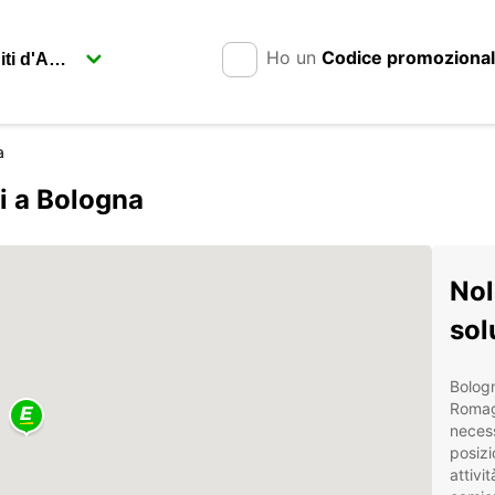
Ho un
Codice promoziona
a
i a Bologna
Nol
sol
Bologn
Romag
necess
posizi
attivi