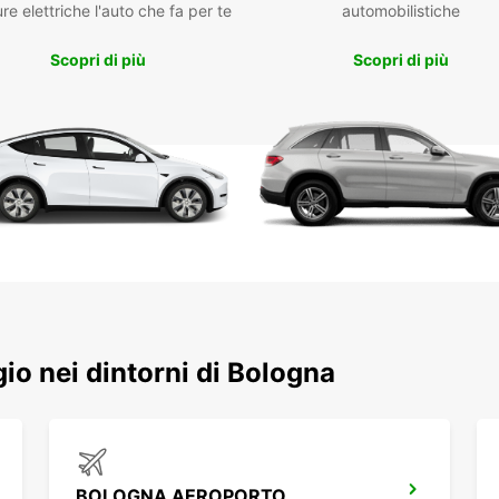
da u
re elettriche l'auto che fa per te
automobilistiche
Pos
con
Scopri di più
Scopri di più
one
Con Eu
camio
compli
econom
ggio nei dintorni di Bologna
BOLOGNA AEROPORTO