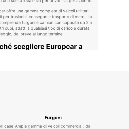
 una scelta ideale sia per privati sia per aziende.
ar offre una gamma completa di veicoli utilitari,
ti per traslochi, consegne e trasporto di merci. La
 comprende furgoni e camion con capacità da 2 a
ri cubi, adatti a qualsiasi tipo di carico e durata
leggio, dal breve al lungo termine.
ché scegliere Europcar a
logna
rte dedicate sia ai clienti privati che alle imprese,
 soluzioni personalizzate tramite Europcar
iness Solutions (EBSS).
oli disponibili per uso commerciale, traslochi o
segne, con una vasta scelta di dimensioni e
acità.
di punti di ritiro in centro città, aeroporto e
ione ferroviaria per una maggiore flessibilità.
Furgoni
notazione semplice e veloce online, supportata
ori case
Ampia gamma di veicoli commerciali, dai