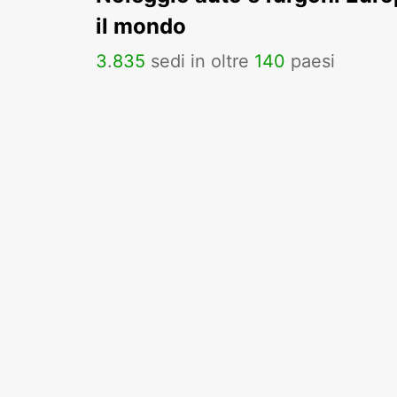
il mondo
3
.
835
sedi in oltre
140
paesi