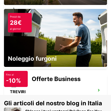
Prezzi da
KAISERSLAUTERN
28€
KAISERSLAUTERN - GERMANY
al giorno!
PIRMASENS
Noleggio furgoni
PIRMASENS - GERMANY
Fino al
Offerte Business
-10%
TREVIRI
TRIER - GERMANY
Gli articoli del nostro blog in Italia