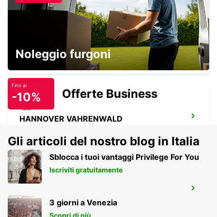
MINDEN
Noleggio furgoni
MINDEN - GERMANY
Fino al
Offerte Business
-10%
HANNOVER VAHRENWALD
HANNOVER - GERMANY
Gli articoli del nostro blog in Italia
Sblocca i tuoi vantaggi Privilege For You
Iscriviti gratuitamente
SALZGITTER
SALZGITTER - GERMANY
3 giorni a Venezia
Scopri di più