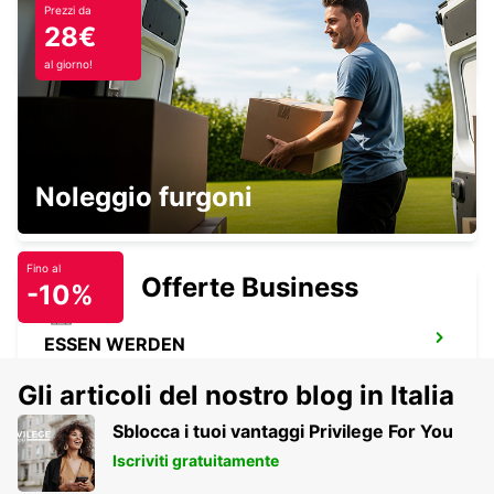
Prezzi da
LANGENFELD
28€
LANGENFELD - GERMANY
al giorno!
KREFELD
Noleggio furgoni
KREFELD - GERMANY
Fino al
Offerte Business
-10%
ESSEN WERDEN
ESSEN - GERMANY
Gli articoli del nostro blog in Italia
Sblocca i tuoi vantaggi Privilege For You
Iscriviti gratuitamente