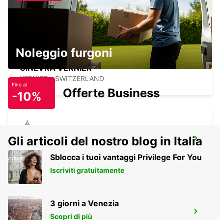
GENEVA - SWITZERLAND
Noleggio furgoni
GINEVRA VERNIER
VERNIER - SWITZERLAND
Fino al
Offerte Business
-10%
Gli articoli del nostro blog in Italia
NYON
NYON - SWITZERLAND
Sblocca i tuoi vantaggi Privilege For You
Iscriviti gratuitamente
3 giorni a Venezia
THONON-LES-BAINS
Scopri di più