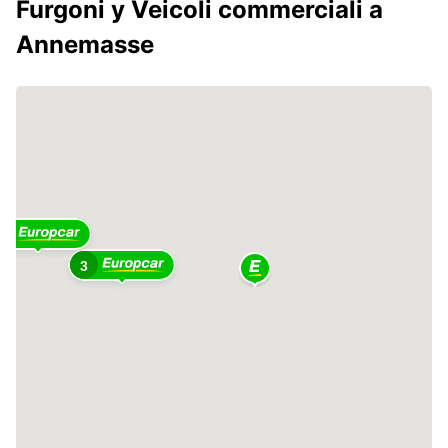
Furgoni y Veicoli commerciali a
Annemasse
4
3