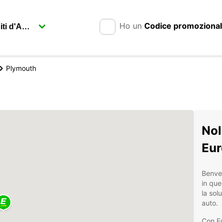
Ho un
Codice promoziona
Plymouth
Nol
Eur
Benven
in que
la sol
auto.
Con Eu