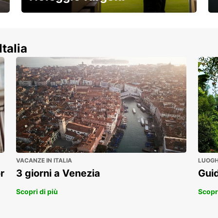
Scopri la nostra gamma di veicoli
commerciali!
Italia
VACANZE IN ITALIA
LUOGHI
r
3 giorni a Venezia
Guid
Scopri di più
Scopri