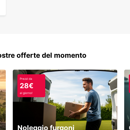
nostre offerte del momento
Prezzi da
28€
al giorno!
Noleggio furgoni