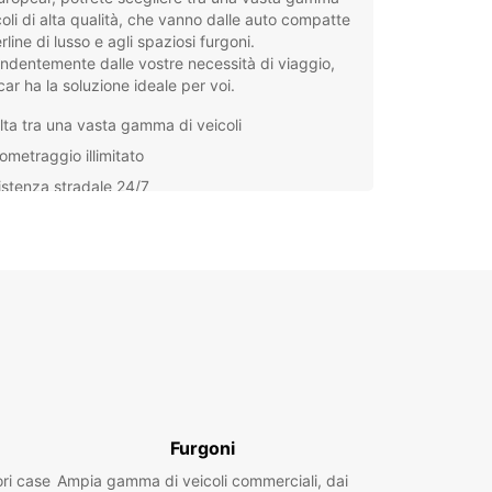
coli di alta qualità, che vanno dalle auto compatte
erline di lusso e agli spaziosi furgoni.
ndentemente dalle vostre necessità di viaggio,
ar ha la soluzione ideale per voi.
lta tra una vasta gamma di veicoli
ometraggio illimitato
istenza stradale 24/7
notazione facile e veloce
icurazione completa
ropcar, avrete la tranquillità di sapere di avere a
izione un veicolo sicuro e affidabile per esplorare
th e i suoi dintorni. Che siate in viaggio di
e o per affari, Europcar ha la soluzione giusta per
ate ora il vostro noleggio auto con Europcar e
vi al massimo la vostra esperienza a Plymouth!
Furgoni
ori case
Ampia gamma di veicoli commerciali, dai