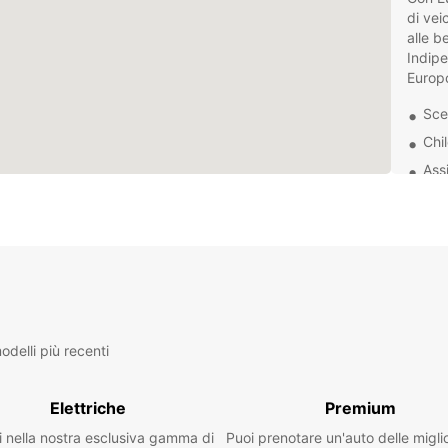
di vei
alle b
Indipe
Europc
Sce
Chil
Ass
Pre
Ass
Con Eu
dispos
Plymou
piacer
voi.
delli più recenti
Prenot
godete
Elettriche
Premium
i nella nostra esclusiva gamma di
Puoi prenotare un'auto delle migli