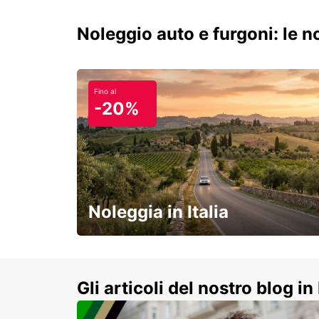
Noleggio auto e furgoni: le 
Fino al
-20%
Noleggia in Italia
e vivi un viaggio on-the-road
indimenticabile!
Gli articoli del nostro blog in 