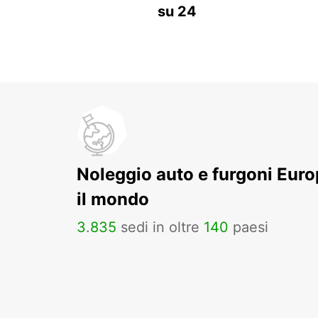
su 24
Noleggio auto e furgoni Europ
il mondo
3
.
835
sedi in oltre
140
paesi