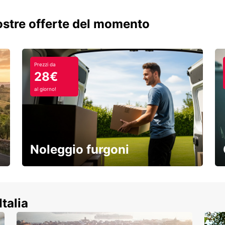
nostre offerte del momento
Prezzi da
28€
al giorno!
Noleggio furgoni
Scopri la nostra gamma di veicoli
commerciali!
Italia