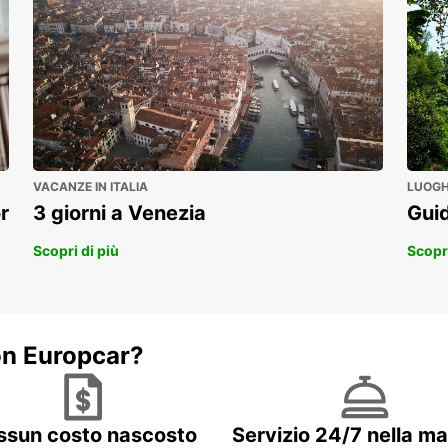
VACANZE IN ITALIA
LUOGHI
r
3 giorni a Venezia
Guid
Scopri di più
Scopri
on Europcar?
ssun costo nascosto
Servizio 24/7 nella m