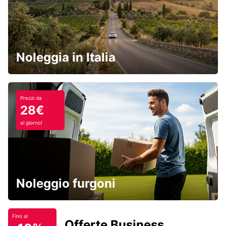
Noleggia in Italia
Prezzi da
28€
al giorno!
Noleggio furgoni
Fino al
Offerte Business