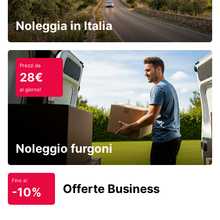
Noleggia in Italia
Prezzi da
28€
al giorno!
Noleggio furgoni
Fino al
Offerte Business
-10%