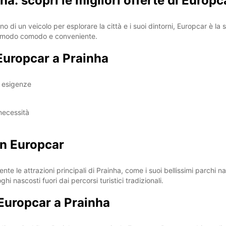
a: scopri le migliori offerte di Europc
no di un veicolo per esplorare la città e i suoi dintorni, Europcar è l
e in modo comodo e conveniente.
 Europcar a Prainha
ue esigenze
 necessità
on Europcar
te le attrazioni principali di Prainha, come i suoi bellissimi parchi nat
oghi nascosti fuori dai percorsi turistici tradizionali.
 Europcar a Prainha