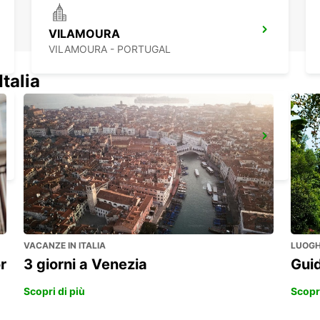
VILAMOURA
VILAMOURA - PORTUGAL
Italia
MONTE GORDO
MONTE GORDO - PORTUGAL
VACANZE IN ITALIA
LUOGHI
r
3 giorni a Venezia
Guid
Scopri di più
Scopri