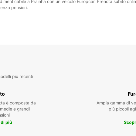
imenticabile a Prainha con un veicolo Europcar. Prenota subito online 
senza pensieri.
delli più recenti
to
Fur
otta è composta da
Ampia gamma di veic
, medie e grandi
più piccoli agl
sioni
 di più
Scopri