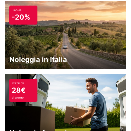
Fino al
-20%
Noleggia in Italia
Prezzi da
28€
al giorno!