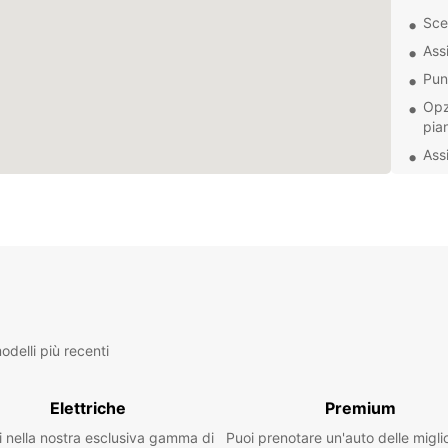
Scel
Ass
Punt
Opzi
pian
Ass
Casabl
storia
un vei
storic
lungom
souq. 
Europc
Pianif
delli più recenti
oggi s
affasc
Elettriche
Premium
i nella nostra esclusiva gamma di
Puoi prenotare un'auto delle migli