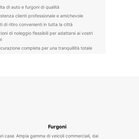
ta di auto e furgoni di qualità
istenza clienti professionale e amichevole
i di ritiro convenienti in tutta la città
oni di noleggio flessibili per adattarsi ai vostri
i
icurazione completa per una tranquillità totale
anca è una città cosmopolita che offre una ricca
, una vivace cultura e una cucina deliziosa. Con
colo Europcar, potete esplorare i rinomati siti
i come la Moschea Hassan II, passeggiare lungo il
are di Ain Diab o fare shopping nei tradizionali
Che siate in viaggio d'affari o in vacanza,
ar ha la soluzione di noleggio auto giusta per voi.
icate il vostro viaggio a Casablanca con Europcar
tesso e godetevi la libertà di esplorare questa
inante città marocchina al vostro ritmo!
Furgoni
ori case
Ampia gamma di veicoli commerciali, dai