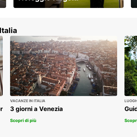
Scopri la nostra gamma di veicoli
commerciali!
Italia
VACANZE IN ITALIA
LUOGHI
r
3 giorni a Venezia
Guid
Scopri di più
Scopri