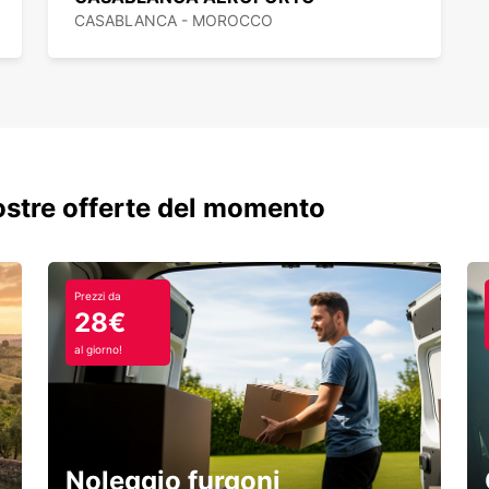
CASABLANCA - MOROCCO
nostre offerte del momento
Prezzi da
28€
al giorno!
Noleggio furgoni