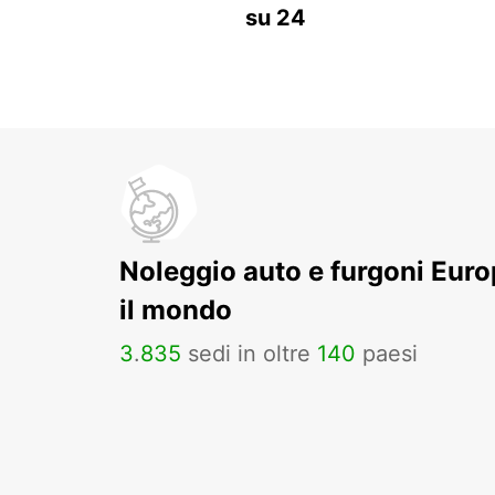
su 24
Noleggio auto e furgoni Europ
il mondo
3
.
835
sedi in oltre
140
paesi