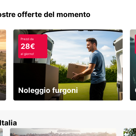
nostre offerte del momento
Prezzi da
28€
al giorno!
Noleggio furgoni
Scopri la nostra gamma di veicoli
commerciali!
Italia