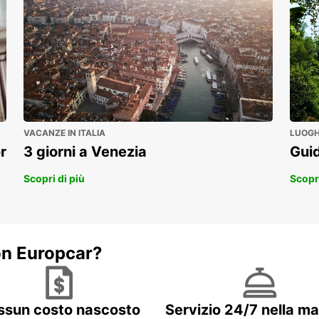
VACANZE IN ITALIA
LUOGHI
r
3 giorni a Venezia
Guid
Scopri di più
Scopri
on Europcar?
ssun costo nascosto
Servizio 24/7 nella m