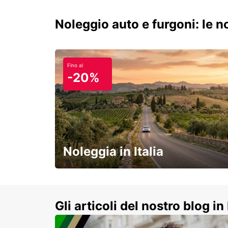
Noleggio auto e furgoni: le 
Fino al
-20%
Noleggia in Italia
e vivi un viaggio on-the-road
indimenticabile!
Gli articoli del nostro blog in 