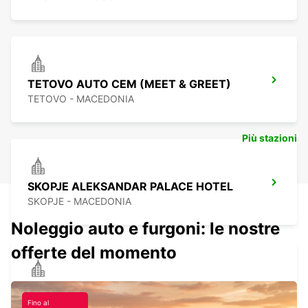
TETOVO AUTO CEM (MEET & GREET)
TETOVO - MACEDONIA
Più stazioni
SKOPJE ALEKSANDAR PALACE HOTEL
SKOPJE - MACEDONIA
Noleggio auto e furgoni: le nostre
offerte del momento
SKOPJE HOTEL TCC GRAND PLAZA
SKOPJE - MACEDONIA
Fino al