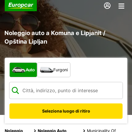
Noleggio auto a Komuna e Lipjanit /
Opština Lipljan
Scegli la tipologia di veicolo:
Auto
Furgoni
Seleziona luogo di ritiro
Noleggio
Noleggio Auto
Municipality Of