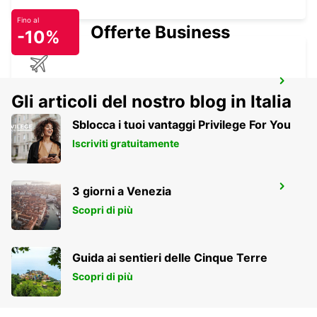
Fino al
Offerte Business
-10%
PODGORICA AEROPORTO
Gli articoli del nostro blog in Italia
PODGORICA - MONTENEGRO
Sblocca i tuoi vantaggi Privilege For You
Iscriviti gratuitamente
PODGORICA
3 giorni a Venezia
PODGORICA - MONTENEGRO
Scopri di più
Guida ai sentieri delle Cinque Terre
Scopri di più