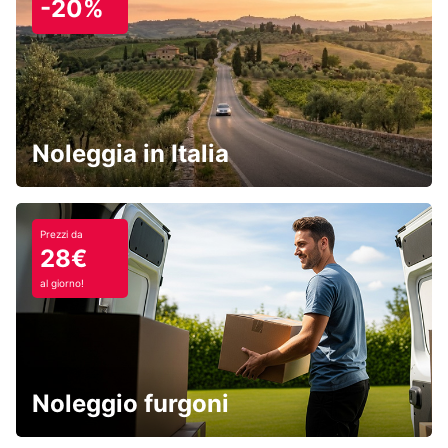
-20%
Noleggia in Italia
Prezzi da
28€
al giorno!
Noleggio furgoni