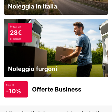
Noleggia in Italia
Prezzi da
28€
al giorno!
Noleggio furgoni
Fino al
Offerte Business
-10%