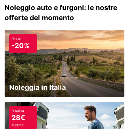
Noleggio auto e furgoni: le nostre
offerte del momento
Fino al
-20%
Noleggia in Italia
Prezzi da
28€
al giorno!