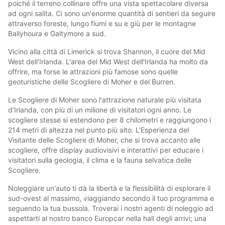
poiché il terreno collinare offre una vista spettacolare diversa
ad ogni salita. Ci sono un'enorme quantità di sentieri da seguire
attraverso foreste, lungo fiumi e su e giù per le montagne
Ballyhoura e Galtymore a sud.
Vicino alla città di Limerick si trova Shannon, il cuore del Mid
West dell'Irlanda. L'area del Mid West dell'Irlanda ha molto da
offrire, ma forse le attrazioni più famose sono quelle
geoturistiche delle Scogliere di Moher e del Burren.
Le Scogliere di Moher sono l'attrazione naturale più visitata
d'Irlanda, con più di un milione di visitatori ogni anno. Le
scogliere stesse si estendono per 8 chilometri e raggiungono i
214 metri di altezza nel punto più alto. L'Esperienza del
Visitante delle Scogliere di Moher, che si trova accanto alle
scogliere, offre display audiovisivi e interattivi per educare i
visitatori sulla geologia, il clima e la fauna selvatica delle
Scogliere.
Noleggiare un'auto ti dà la libertà e la flessibilità di esplorare il
sud-ovest al massimo, viaggiando secondo il tuo programma e
seguendo la tua bussola. Troverai i nostri agenti di noleggio ad
aspettarti al nostro banco Europcar nella hall degli arrivi; una