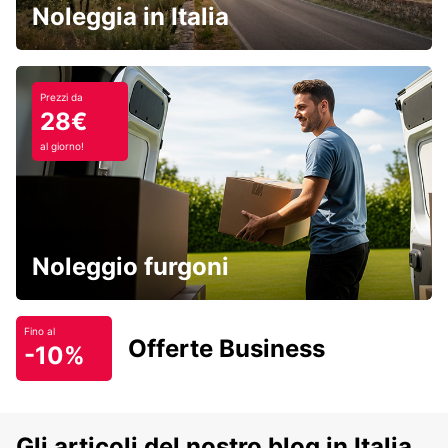
Noleggia in Italia
Prezzi da
28€
al giorno!
Noleggio furgoni
Fino al
Offerte Business
-10%
Gli articoli del nostro blog in Italia