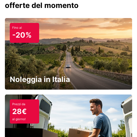
offerte del momento
Fino al
-20%
Noleggia in Italia
Prezzi da
28€
al giorno!