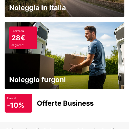
Noleggia in Italia
Prezzi da
28€
al giorno!
Noleggio furgoni
Fino al
Offerte Business
-10%