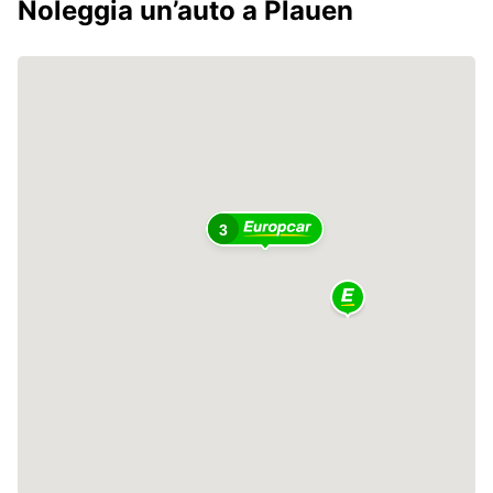
Noleggia un’auto a Plauen
2
3