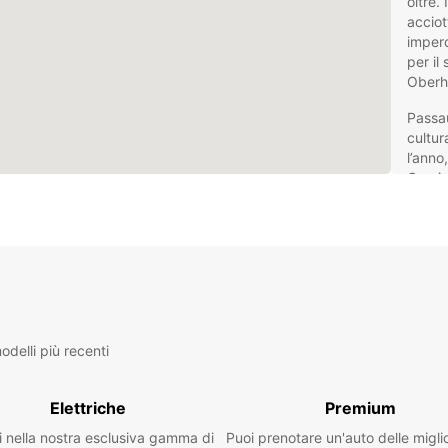
oltre.
acciot
imperd
per il
Oberha
Passa
cultur
l’anno
Grazie
deside
possib
panor
Nol
Eur
delli più recenti
Europc
pensat
Elettriche
Premium
scegli
perfet
i nella nostra esclusiva gamma di
Puoi prenotare un'auto delle migli
fino a