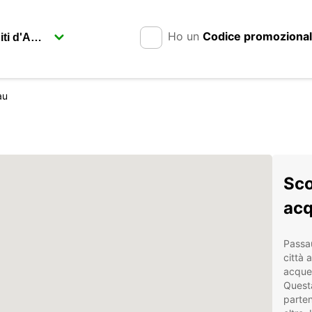
Ho un
Codice promoziona
au
Sco
ac
Passau
città 
acque"
Questa
parten