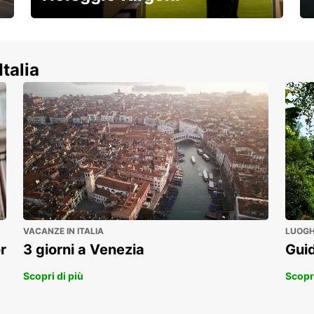
Scopri la nostra gamma di veicoli
commerciali!
Italia
VACANZE IN ITALIA
LUOGHI
r
3 giorni a Venezia
Guid
Scopri di più
Scopri