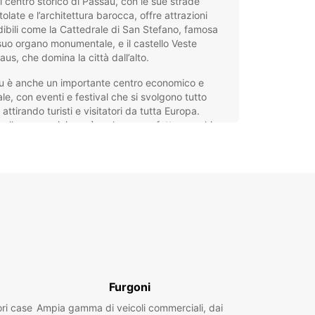
 Il centro storico di Passau, con le sue strade
tolate e l’architettura barocca, offre attrazioni
ibili come la Cattedrale di San Stefano, famosa
 suo organo monumentale, e il castello Veste
us, che domina la città dall’alto.
u è anche un importante centro economico e
ale, con eventi e festival che si svolgono tutto
, attirando turisti e visitatori da tutta Europa.
 alla sua posizione, è un luogo perfetto per chi
ra unire turismo culturale e natura, con numerose
ilità di escursioni lungo i fiumi e nei dintorni
amici.
eggio auto a Passau con
opcar
ar offre un servizio di noleggio auto a Passau
o per soddisfare ogni esigenza di viaggio. Potrai
Furgoni
ere tra una vasta gamma di veicoli, dai city car
ti per muoversi agilmente in città, ai SUV spaziosi,
ori case
Ampia gamma di veicoli commerciali, dai
lle auto di lusso e sportive per chi cerca stile e