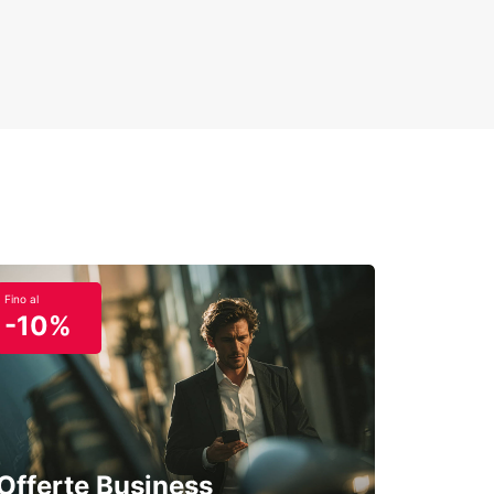
t, scoprendo ogni angolo di questa splendida
e dei suoi dintorni con la massima comodità.
Fino al
-10%
Offerte Business