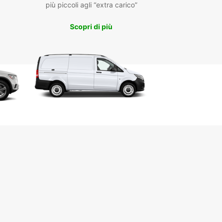
più piccoli agli “extra carico”
zioni. Disponiamo di modelli elettrici, ibridi, con
 manuale e automatico per garantirti sempre la
Scopri di più
one più adatta.
iro dell’auto è semplice e comodo, con punti di
na in centro città, all’aeroporto e alla stazione
iaria di Passau. La prenotazione online è rapida e
iva, permettendoti di organizzare il noleggio in
clic. Europcar offre inoltre opzioni flessibili per
i a breve, medio e lungo termine, inclusa la
ilità di noleggi one-way per chi desidera
are senza vincoli.
ia scelta di marchi e modelli per tutte le esigenze
oli elettrici e ibridi per un viaggio sostenibile
ro e riconsegna in più punti strategici della città
notazione facile e veloce online
ggi flessibili, da pochi giorni fino a lunghi periodi
vizio one-way per itinerari personalizzati
 Europcar a Passau per viaggiare in libertà e