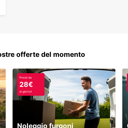
comfor
città 
nostre offerte del momento
Prezzi da
28€
al giorno!
Noleggio furgoni