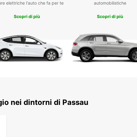
re elettriche l'auto che fa per te
automobilistiche
presta
cambio
Scopri di più
Scopri di più
soluzi
Il rit
conseg
ferrov
intuit
pochi 
nolegg
possib
esplor
Amp
Veic
Riti
ggio nei dintorni di Passau
Pre
Nole
Ser
Scegli