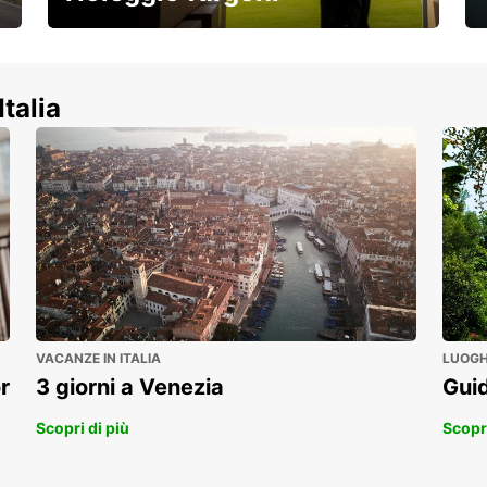
Scopri la nostra gamma di veicoli
commerciali!
Italia
VACANZE IN ITALIA
LUOGHI
r
3 giorni a Venezia
Guid
Scopri di più
Scopri