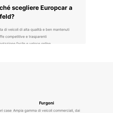
ché scegliere Europcar a
feld?
ta di veicoli di alta qualità e ben mantenuti
iffe competitive e trasparenti
notazione facile e veloce online
izio clienti dedicato e professionale
ia rete di agenzie locali per una maggiore
venienza
lorate Krefeld con
opcar
'auto a noleggio Europcar, avrete la libertà di
are tutti gli angoli di Krefeld e delle sue
Furgoni
glie. Dalle strade pittoresche del centro storico
trazioni culturali e naturali della regione, c'è tanto
ori case
Ampia gamma di veicoli commerciali, dai