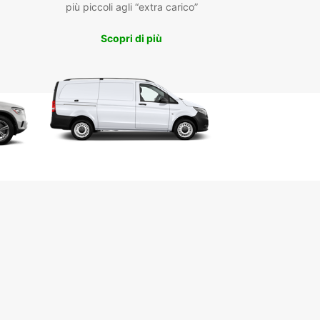
ere e fare in questa affascinante città. Prenotate
più piccoli agli “extra carico”
a vostra auto con Europcar e iniziate la vostra
ura a Krefeld!
Scopri di più
tattateci subito!
diamo l'ora di darvi il benvenuto a Krefeld e di
vi un'esperienza di noleggio auto indimenticabile.
tate Europcar oggi stesso per prenotare il vostro
o ideale e godere di un viaggio senza pensieri
splendida Krefeld!