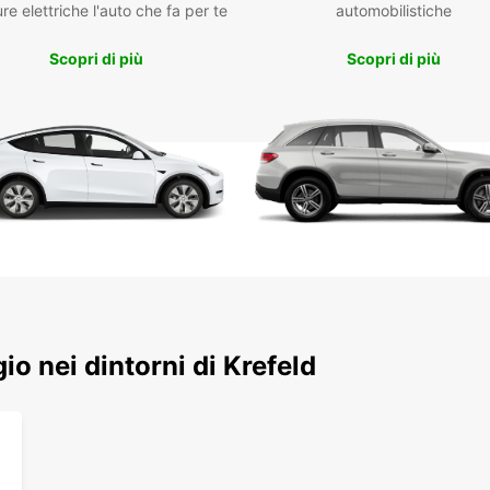
da ved
re elettriche l'auto che fa per te
automobilistiche
oggi l
avvent
Scopri di più
Scopri di più
Con
Non ve
fornir
Contat
veicol
nella 
gio nei dintorni di Krefeld