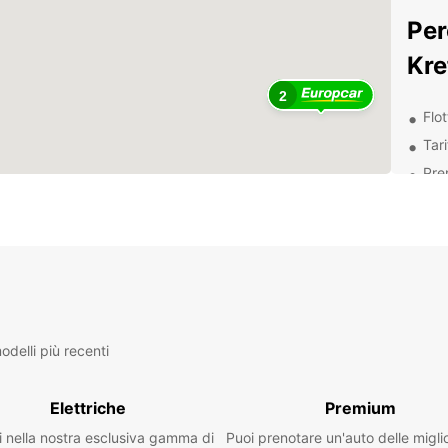
Per
Kre
2
Flot
Tar
Pre
Serv
Amp
con
Esp
Eur
delli più recenti
Con un
esplor
Elettriche
Premium
meravi
alle at
i nella nostra esclusiva gamma di
Puoi prenotare un'auto delle migli