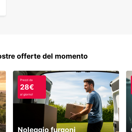
nostre offerte del momento
Prezzi da
28€
al giorno!
Noleggio furgoni