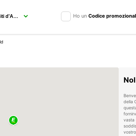
Ho un
Codice promoziona
ld
Nol
Benven
della 
questa
fornir
vasta 
soddis
vostro