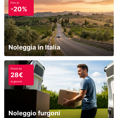
Fino al
-20%
Noleggia in Italia
Prezzi da
28€
al giorno!
Noleggio furgoni