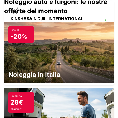
Noleggio auto e furgoni: le nostre
offerte del momento
KINSHASA N'DJILI INTERNATIONAL
AIRPORT – SELF DRIVE
KINSHASA - CONGO THE DEMOCRATIC REP OF
Fino al
-20%
KINSHASA N'DJILI INTERNATIONAL
AIRPORT - CHAUFFEUR DRIVE
Noleggia in Italia
KINSHASA - CONGO THE DEMOCRATIC REP OF
Prezzi da
28€
ICOLO E BENGO INTERNATIONAL
al giorno!
AIRPORT