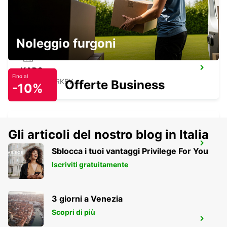
LUANDA - ANGOLA
Noleggio furgoni
KARS
Fino al
KARS - TURKEY
Offerte Business
-10%
Gli articoli del nostro blog in Italia
WESTERN SYDNEY AIRPORT
Sblocca i tuoi vantaggi Privilege For You
LUDDENHAM - AUSTRALIA
Iscriviti gratuitamente
3 giorni a Venezia
Scopri di più
NDOLA OFF AIRPORT STATION