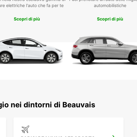
Como
re elettriche l'auto che fa per te
automobilistiche
Pro
Scopri di più
Scopri di più
Dur
ter
Dis
loc
Scegli
goditi
serviz
soddis
ggio nei dintorni di Beauvais