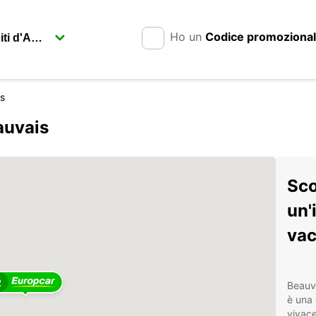
Ho un
Codice promoziona
s
auvais
Sco
un'
vac
2
Beauva
è una 
vivace