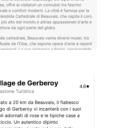
ise, offre ai visitatori un connubio tra fascino
ale e comfort moderni. La città è famosa per la
lendida Cattedrale di Beauvais, che ospita il coro
 più alto del mondo e attrae appassionati d'arte e
ettura da ogni parte del globo.
alla cattedrale, Beauvais vanta diversi musei, tra
 Musée de l'Oise, che espone opere d'arte e reperti
i regionali. La sua vicinanza a Parigi, raggiungibile
ca un'ora di treno, la rende un'ottima base per
are la campagna francese o per gite di un giorno.
porto di Beauvais-Tillé funge da importante
dei trasporti, accogliendo turisti e viaggiatori
i.
llage de Gerberoy
4.6
 sia in visita per turismo o per affari, Beauvais
razione Turistica
un mix unico di esperienze culturali e un comodo
o alle attrazioni della Francia settentrionale.
uato a 20 km da Beauvais, il fiabesco
go di Gerberoy vi incanterà con i suoi
eggio auto Europcar a
oli adornati di rose e le tipiche case a
uvais:
ticcio. Un autentico dipinto