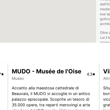
dell'O
mediev
sua sp
gotico
archit
Oltre 
cui il
storic
in cir
esplor
L'aero
snodo 
d'affar
MUDO - Musée de l'Oise
Vi
7
4.3
Che tu
Museo
Att
offre 
access
Accanto alla maestosa cattedrale di
Sit
Beauvais, il MUDO vi accoglie in un antico
bor
Nol
palazzo episcopale. Scoprite un tesoro di
vic
Bea
35.000 opere, tra reperti merovingi e arte
gra