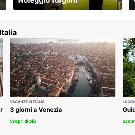
Noleggio furgoni
Scopri la nostra gamma di veicoli
commerciali!
Italia
VACANZE IN ITALIA
LUOGHI
r
3 giorni a Venezia
Guid
Scopri di più
Scopri