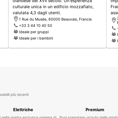
olandese del XVII secolo. Un'esperienza
imp
culturale unica in un edificio mozzafiato,
Fra
Nolegg
valutata 4,3 dagli utenti.
ass
flessi
Propon
1 Rue du Musée, 60000 Beauvais, Francia
esigen
+33 3 44 10 40 50
agilme
Ideale per gruppi
famili
Ideale per i bambini
qualco
sporti
passe
La nos
per i 
cambio
comoda
tra cu
e la s
dall'in
delli più recenti
Amp
Opz
Elettriche
Premium
aut
i nella nostra esclusiva gamma di
Puoi prenotare un'auto delle migli