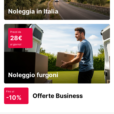
Noleggia in Italia
Prezzi da
28€
al giorno!
Noleggio furgoni
Fino al
Offerte Business
-10%