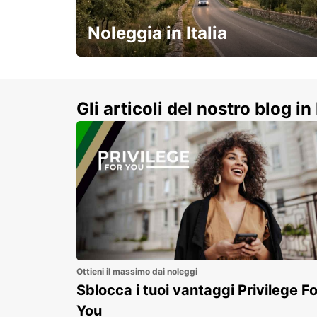
DURAZNO - URUGUAY
Noleggia in Italia
e vivi un viaggio on-the-road
indimenticabile!
Gli articoli del nostro blog in 
Ottieni il massimo dai noleggi
Sblocca i tuoi vantaggi Privilege Fo
You