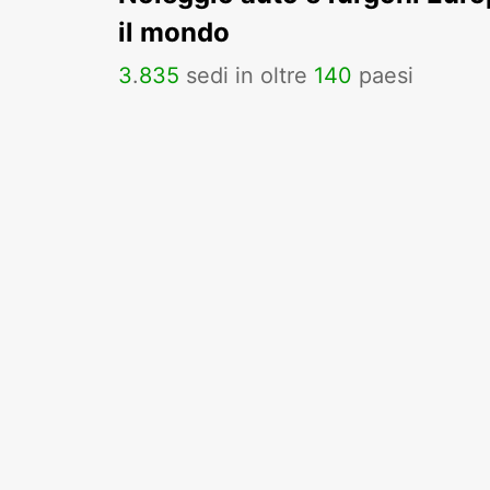
il mondo
3
.
835
sedi in oltre
140
paesi