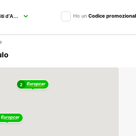
Ho un
Codice promoziona
o
ulo
2