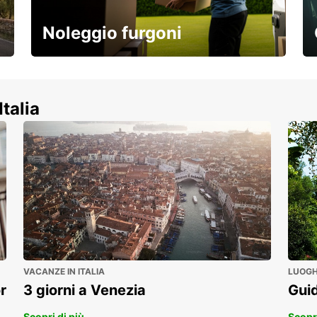
Noleggio furgoni
Scopri la nostra gamma di veicoli
commerciali!
Italia
VACANZE IN ITALIA
LUOGHI
r
3 giorni a Venezia
Guid
Scopri di più
Scopri