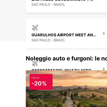
SAO PAULO - BRAZIL
GUARULHOS AIRPORT MEET AND GREET
SAO PAULO - BRAZIL
Noleggio auto e furgoni: le 
CATARATAS DEL IGUAZU AEROPORTO
IGUAZU - ARGENTINA
Fino al
-20%
DURAZNO CITTÀ