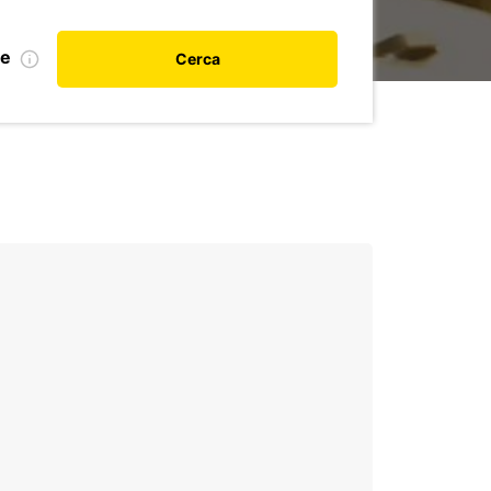
le
Cerca