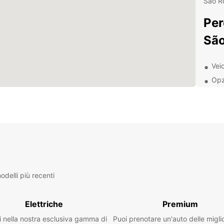
São Ro
Per
Sã
Vei
Opzi
Ass
Faci
Indipe
Europc
per le
per pi
São R
delli più recenti
Esp
con
Elettriche
Premium
i nella nostra esclusiva gamma di
Puoi prenotare un'auto delle migli