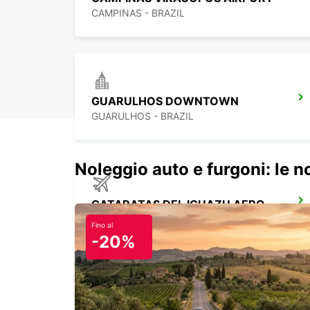
CAMPINAS - BRAZIL
GUARULHOS DOWNTOWN
GUARULHOS - BRAZIL
Noleggio auto e furgoni: le 
CATARATAS DEL IGUAZU AEROPORTO
IGUAZU - ARGENTINA
Fino al
-20%
DURAZNO CITTÀ