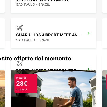
SAO PAULO - BRAZIL
GUARULHOS AIRPORT MEET AND GREET
SAO PAULO - BRAZIL
nostre offerte del momento
PORTO ALEGRE AIRPORT MEET AND GREET
PORTO ALEGRE - BRAZIL
Prezzi da
28€
al giorno!