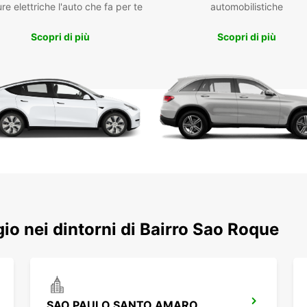
Grazie
re elettriche l'auto che fa per te
automobilistiche
flotta
Roque 
Scopri di più
Scopri di più
gastro
di viv
zona.
Non ap
Europc
senza 
prepar
ggio nei dintorni di Bairro Sao Roque
SAO PAULO SANTO AMARO