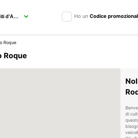
Ho un
Codice promoziona
ao Roque
ão Roque
Nol
Ro
Benven
di cul
questa
bisogn
veicol