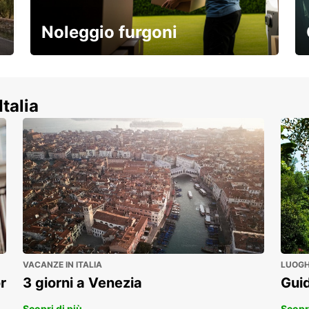
Noleggio furgoni
Scopri la nostra gamma di veicoli
commerciali!
Italia
VACANZE IN ITALIA
LUOGHI
r
3 giorni a Venezia
Guid
Scopri di più
Scopri