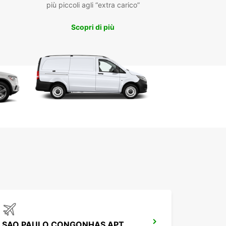
 alla nostra presenza locale e alla nostra vasta
più piccoli agli “extra carico”
 di veicoli, potete muovervi liberamente per São
e scoprire tutte le sue attrazioni principali. Dalla
Scopri di più
nomia all'architettura, non perdete l'opportunità
ere un'esperienza unica in questa affascinante
pena sarete pronti a iniziare la vostra avventura,
ar sarà lì per accogliervi e garantirvi un viaggio
problemi. Prenotate ora il vostro veicolo e
atevi a esplorare São Roque con stile e comfort.
SAO PAULO CONGONHAS APT MEET GREET