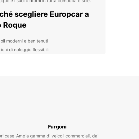
que e i suoi dintorni in tutta comodità e stile.
ché scegliere Europcar a
o Roque
coli moderni e ben tenuti
oni di noleggio flessibili
istenza clienti dedicata
lità di prenotazione online
ndentemente dal motivo del vostro viaggio,
ar vi offre la soluzione di noleggio auto perfetta
 vostre esigenze. Che siate in viaggio per affari o
acere, siamo qui per rendere il vostro soggiorno a
oque ancora più memorabile.
lora São Roque e dintorni
 Europcar
Furgoni
ori case
Ampia gamma di veicoli commerciali, dai