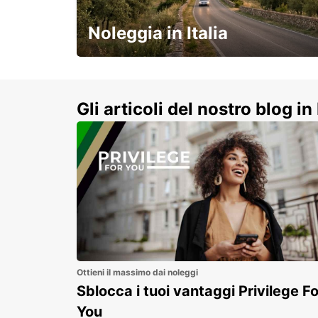
DURAZNO - URUGUAY
Noleggia in Italia
e vivi un viaggio on-the-road
indimenticabile!
Gli articoli del nostro blog in 
Ottieni il massimo dai noleggi
Sblocca i tuoi vantaggi Privilege Fo
You