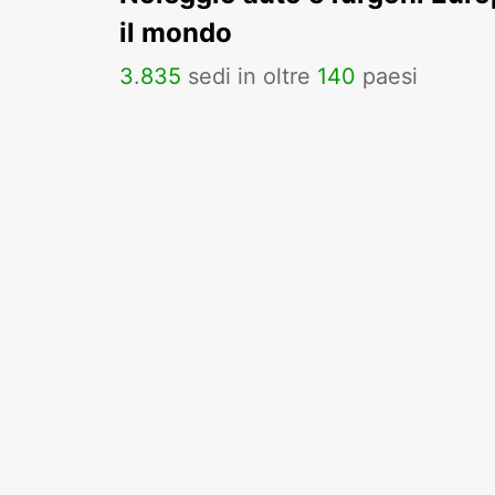
il mondo
3
.
835
sedi in oltre
140
paesi