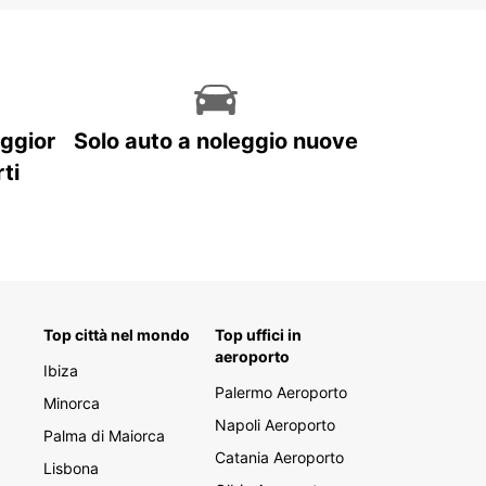
u meritano una visita, anche se il vero interesse
e nella sua vicinanza a Bruxelles. Con i suoi
si musei, dal Centro Belga del Fumetto al centro
 contemporanea Wiels, Bruxelles offre un'offerta
ale davvero molto ricca e variegata. Gli amanti
gastronomia non resteranno delusi, poiché questa
cosmopolita offre una vasta scelta di stili culinari
aggior
Solo auto a noleggio nuove
osi. Concediti il lusso del Belga Queen o de La
ti
 oppure opta per una specialità locale autentica
 cono di patatine fritte, da gustare
ibilmente in una piccola piazza acciottolata, con
ese e mani fredde.
Top città nel mondo
Top uffici in
aeroporto
Ibiza
Palermo Aeroporto
Minorca
Napoli Aeroporto
Palma di Maiorca
Catania Aeroporto
Lisbona