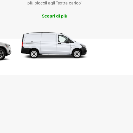
più piccoli agli “extra carico”
 bisogno di trasportare carichi voluminosi o hai
cemente bisogno di più spazio, è disponibile
Scopri di più
il noleggio di furgoni a Drogenbos.
dare a Drogenbos
enbos, le normative stradali applicabili sono
 della regione fiamminga. Il limite di velocità è di
/h in autostrada, 70 km/h sulle strade principali,
h nelle aree urbane e 20 km/h nelle zone
nziali.
leggiare un'auto a Drogenbos, è necessario
dere una patente di guida europea valida ed
almeno 19 anni.
ggiungere il centro di Bruxelles da Drogenbos,
te il Ring e seguite i cartelli stradali per la
le. Numerosi parcheggi sono disponibili a
les. Per il parcheggio in strada, la città è
isa in zone rosse, arancioni e verdi. In tutte le