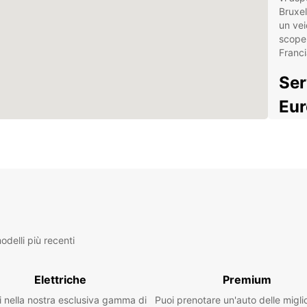
Bruxel
un vei
scoper
Franci
Ser
Eur
Noleg
poiché
a poch
colleg
dall'a
e parti
L'uffi
delli più recenti
offrir
tutte 
opta p
Elettriche
Premium
lunghi
i nella nostra esclusiva gamma di
Puoi prenotare un'auto delle migli
la Pe