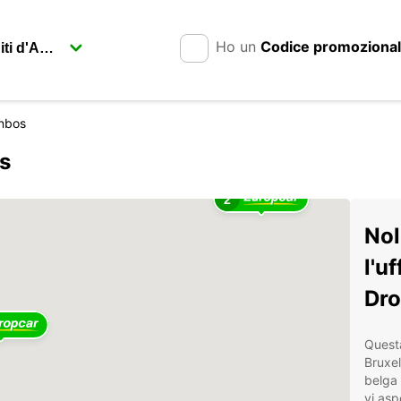
Ho un
Codice promoziona
nbos
s
2
Nol
l'u
Dr
Questa
Bruxel
belga 
vi asp