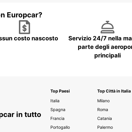
Nouvea
risied
numero
on Europcar?
d'arte
cultur
della 
città 
ssun costo nascosto
Servizio 24/7 nella m
delizi
parte degli aeropor
Marée,
con un
principali
prefer
maion
Top Paesi
Top Città in Italia
Italia
Milano
Spagna
Roma
car in tutto
Francia
Catania
Portogallo
Palermo