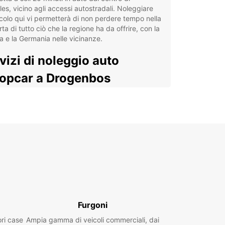
les, vicino agli accessi autostradali. Noleggiare
colo qui vi permetterà di non perdere tempo nella
ta di tutto ciò che la regione ha da offrire, con la
a e la Germania nelle vicinanze.
vizi di noleggio auto
opcar a Drogenbos
giare un'auto a Drogenbos è molto semplice
 il nostro ufficio di noleggio è idealmente situato
i passi dalla stazione Forest-midi, che offre
amenti diretti regolari dal centro di Bruxelles e
eroporto: dovrete solo ritirare le chiavi del veicolo
re.
cio di noleggio Europcar di Drogenbos ti potrà
e diversi modelli auto che sapranno soddisfare
le tue esigenze. Per semplificare la guida in città,
er la compatta Volkswagen Up. Per viaggi più
Furgoni
 o gruppi numerosi, modelli come la Ford Galaxy o
ori case
Ampia gamma di veicoli commerciali, dai
ugeot 3008 sono molto apprezzati.