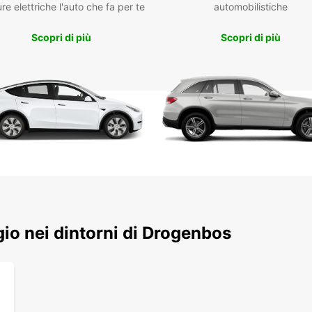
re elettriche l'auto che fa per te
automobilistiche
Se hai
sempli
Scopri di più
Scopri di più
anche 
Gui
A Drog
quelle
120 km
50 km/
reside
Per no
posse
avere 
ggio nei dintorni di Drogenbos
Per ra
prende
capita
Bruxel
suddiv