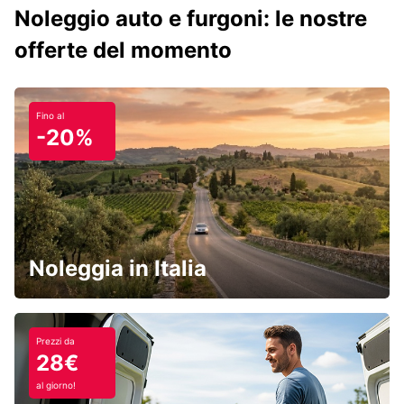
Noleggio auto e furgoni: le nostre
offerte del momento
Fino al
-20%
Noleggia in Italia
Prezzi da
28€
al giorno!