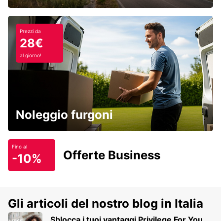
Prezzi da
28€
al giorno!
Noleggio furgoni
Fino al
Offerte Business
-10%
Gli articoli del nostro blog in Italia
Sblocca i tuoi vantaggi Privilege For You