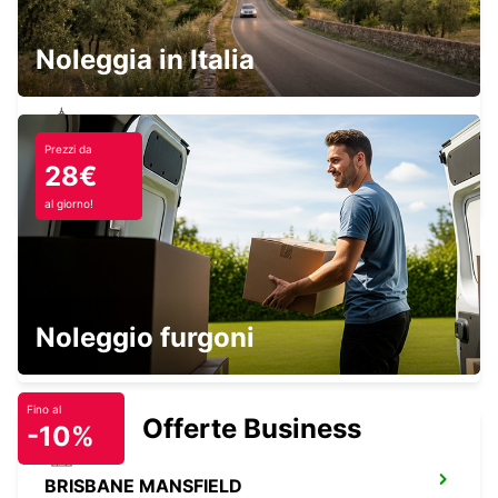
FORTITUDE VALLEY - AUSTRALIA
Noleggia in Italia
Prezzi da
MAROOCHYDORE WARANA
28€
WARANA - AUSTRALIA
al giorno!
BRISBANE CANNON HILL
Noleggio furgoni
TINGALPA - AUSTRALIA
Fino al
Offerte Business
-10%
BRISBANE MANSFIELD