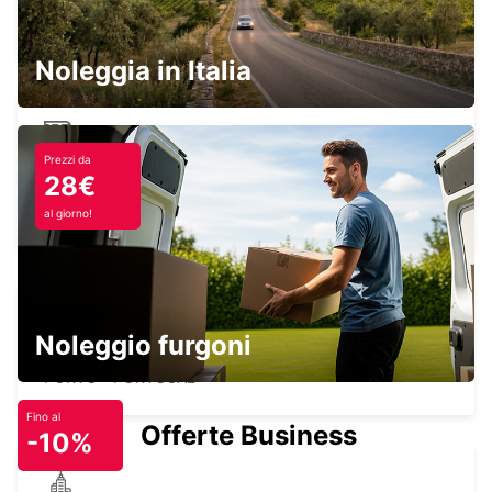
PORTO AEROPORTO
MAIA - PORTUGAL
Noleggia in Italia
Prezzi da
PORTO STAZIONE FERROVIARIA
28€
CAMPANHÃ
PORTO - PORTUGAL
al giorno!
Noleggio furgoni
PORTO CITTÀ
PORTO - PORTUGAL
Fino al
Offerte Business
-10%