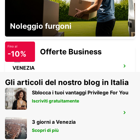
VENEZIA AEROPORTO
Noleggio furgoni
VENEZIA - ITALY
Fino al
Offerte Business
-10%
VENEZIA
VENEZIA - ITALY
Gli articoli del nostro blog in Italia
Sblocca i tuoi vantaggi Privilege For You
Iscriviti gratuitamente
ROVIGO
ROVIGO - ITALY
3 giorni a Venezia
Scopri di più