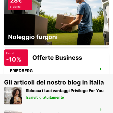
28€
LANGEN - GERMANY
al giorno!
BAD HOMBURG
Noleggio furgoni
BAD HOMBURG - GERMANY
Fino al
Offerte Business
-10%
FRIEDBERG
FRIEDBERG - GERMANY
Gli articoli del nostro blog in Italia
Sblocca i tuoi vantaggi Privilege For You
Iscriviti gratuitamente
FRANCOFORTE AEROPORTO TERMINAL