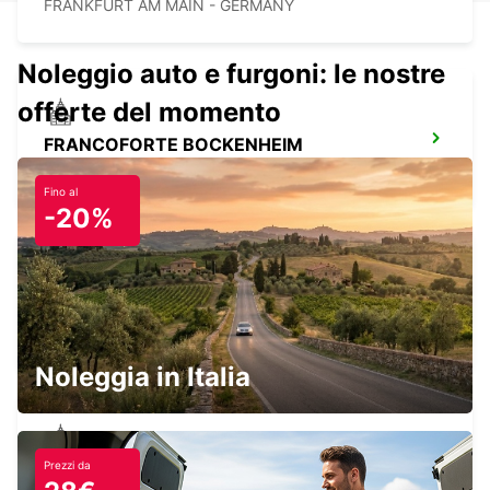
FRANKFURT AM MAIN - GERMANY
Noleggio auto e furgoni: le nostre
offerte del momento
FRANCOFORTE BOCKENHEIM
FRANKFURT AM MAIN - GERMANY
Fino al
-20%
ASCHAFFENBURG
ASCHAFFENBURG - GERMANY
Noleggia in Italia
Prezzi da
LANGEN