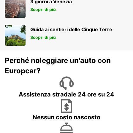
3
3 giorni a Venezia
FRANKFURT AM MAIN - GERMANY
Scopri di più
Guida ai sentieri delle Cinque Terre
Scopri di più
Perché noleggiare un'auto con
Europcar?
Assistenza stradale 24 ore su 24
Nessun costo nascosto