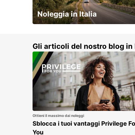
MAISONS ALFORT - FRANCE
Noleggia in Italia
e vivi un viaggio on-the-road
indimenticabile!
Gli articoli del nostro blog in 
Ottieni il massimo dai noleggi
Sblocca i tuoi vantaggi Privilege Fo
You