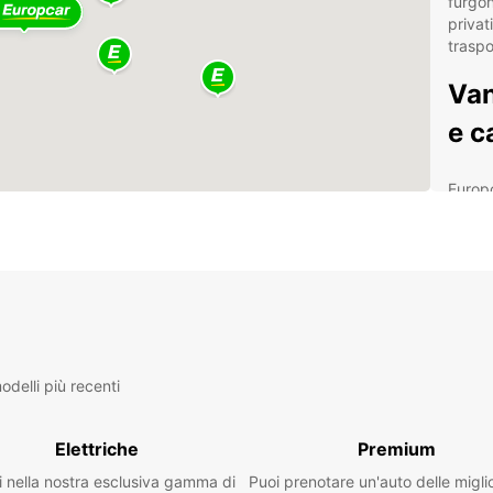
furgon
privat
traspor
Van
e c
Europ
commer
capien
Che si
commer
effici
Solu
ded
delli più recenti
Vei
ter
Pos
Elettriche
Premium
fles
i nella nostra esclusiva gamma di
Puoi prenotare un'auto delle migli