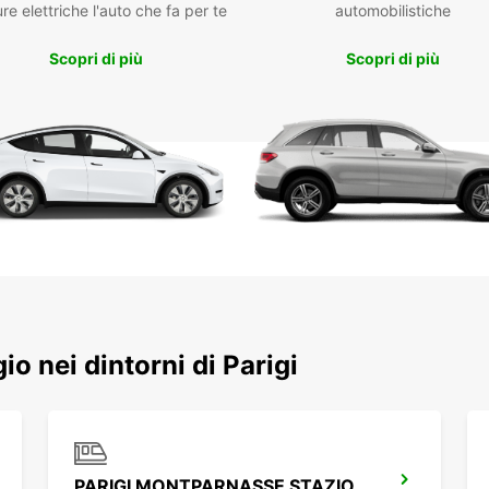
Punt
re elettriche l'auto che fa per te
automobilistiche
aer
Pre
Scopri di più
Scopri di più
ass
Affida
effici
ogni e
serviz
gio nei dintorni di Parigi
PARIGI MONTPARNASSE STAZIONE FERROVIARIA