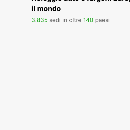
il mondo
3
.
835
sedi in oltre
140
paesi