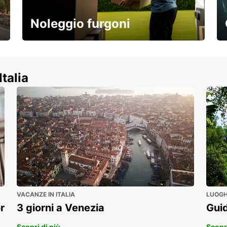
Noleggio furgoni
Scopri la nostra gamma di veicoli
commerciali!
Italia
VACANZE IN ITALIA
LUOGHI
r
3 giorni a Venezia
Guid
Scopri di più
Scopri