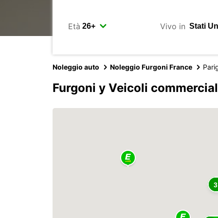
Età
Vivo in
Noleggio auto
Noleggio Furgoni France
Parig
Furgoni y Veicoli commerciali
3