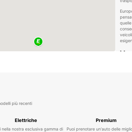
traspo
Europc
pensat
quelle
conseg
veicol
esige
Van
con
La nos
dai fu
da 20m
privat
condiz
delli più recenti
azien
Nol
Elettriche
Premium
Ide
i nella nostra esclusiva gamma di
Puoi prenotare un'auto delle migli