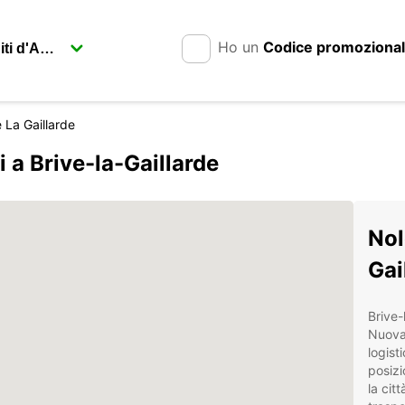
Ho un
Codice promoziona
e La Gaillarde
 a Brive-la-Gaillarde
Nol
Gai
Brive-
Nuova
logist
posizi
la cit