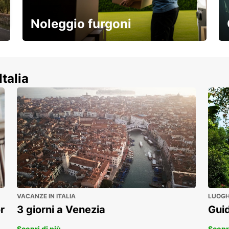
Noleggio furgoni
Scopri la nostra gamma di veicoli
commerciali!
Italia
VACANZE IN ITALIA
LUOGHI
r
3 giorni a Venezia
Guid
Scopri di più
Scopri