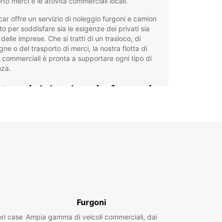
rto merci e le attività commerciali locali.
ar offre un servizio di noleggio furgoni e camion
o per soddisfare sia le esigenze dei privati sia
 delle imprese. Che si tratti di un trasloco, di
ne o del trasporto di merci, la nostra flotta di
i commerciali è pronta a supportare ogni tipo di
nza.
taggi del noleggio furgoni
 Europcar
tra gamma include veicoli di diverse dimensioni,
rgoni compatti da 2m³ fino ai camion più capienti
³, adatti a ogni tipo di utilizzo commerciale o
o. Europcar Business Solutions (EBSS) offre inoltre
ioni dedicate e servizi personalizzati per le
de.
eggio disponibile per privati e imprese
Furgoni
ale per traslochi, consegne e trasporto merci
ori case
Ampia gamma di veicoli commerciali, dai