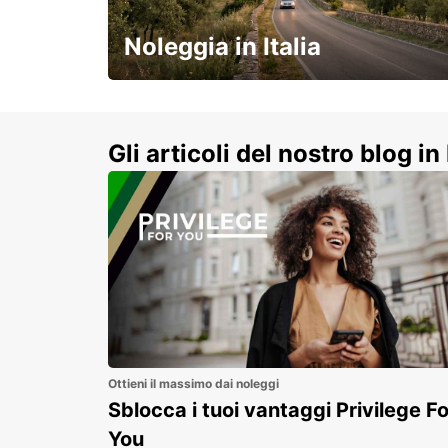
BERGERAC - FRANCE
Noleggia in Italia
e vivi un viaggio on-the-road
indimenticabile!
Gli articoli del nostro blog in 
Ottieni il massimo dai noleggi
Sblocca i tuoi vantaggi Privilege Fo
You