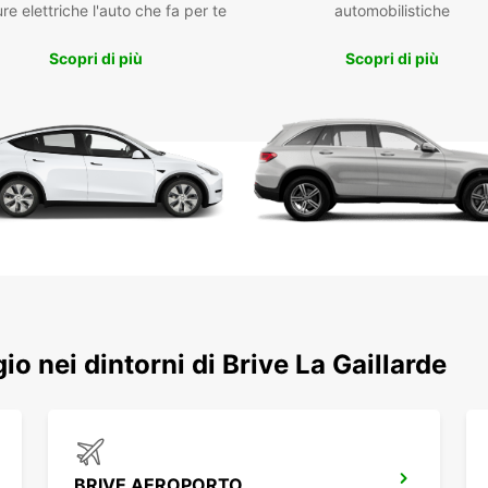
re elettriche l'auto che fa per te
automobilistiche
Flo
Off
Scopri di più
Scopri di più
Rit
ferr
Pre
ass
Nol
Pos
Affida
flessi
ogni s
gio nei dintorni di Brive La Gaillarde
BRIVE AEROPORTO