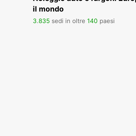
il mondo
3
.
835
sedi in oltre
140
paesi