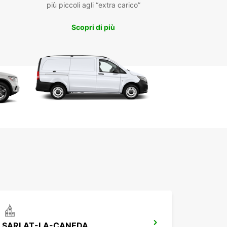
più piccoli agli “extra carico”
tta ampia con furgoni e camion da 2m³ a 20m³
erta business dedicata con EBSS
Scopri di più
iro comodo in centro città, aeroporto o stazione
oviaria
notazione online semplice e veloce con
istenza clienti dedicata
eggi a breve, medio e lungo termine
sibilità di noleggio one-way
ti a Europcar per un servizio professionale e
bile a Brive-la-Gaillarde, pensato per semplificare
postamento e attività di trasporto.
SARLAT-LA-CANEDA