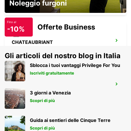
Noleggio furgoni
CHOLET - FRANCE
Fino al
Offerte Business
-10%
CHATEAUBRIANT
CHATEAUBRIANT - FRANCE
Gli articoli del nostro blog in Italia
Sblocca i tuoi vantaggi Privilege For You
Iscriviti gratuitamente
THOUARS
THOUARS - FRANCE
3 giorni a Venezia
Scopri di più
Guida ai sentieri delle Cinque Terre
Scopri di più