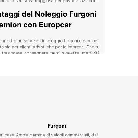
on una scelta vantaggiosa per privati e aziende.
taggi del Noleggio Furgoni
amion con Europcar
ar offre un servizio di noleggio furgoni e camion
o sia per clienti privati che per le imprese. Che tu
traslocare, consegnare merci o gestire un’attività
ciale, la nostra flotta copre tutte le esigenze
icoli che variano da 2m³ a 20m³.
coli disponibili per noleggi a breve, medio e lungo
mine
erta dedicata alle aziende tramite Europcar
iness Solutions (EBSS)
iro comodo in centro città, aeroporto o stazione
oviaria
notazione online semplice e veloce con
Furgoni
istenza clienti dedicata
ori case
Ampia gamma di veicoli commerciali, dai
sibilità di noleggio one-way per maggiore