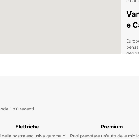
e cami
Van
e C
Europc
pensat
debba 
commer
con ve
Vei
ter
Off
Bus
Rit
delli più recenti
ferr
Pre
Elettriche
Premium
ass
i nella nostra esclusiva gamma di
Puoi prenotare un'auto delle migli
Pos