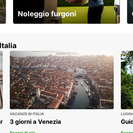
Noleggio furgoni
Scopri la nostra gamma di veicoli
commerciali!
Italia
VACANZE IN ITALIA
LUOGHI
r
3 giorni a Venezia
Guid
Scopri di più
Scopri