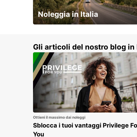
DAX - FRANCE
Noleggia in Italia
e vivi un viaggio on-the-road
indimenticabile!
Gli articoli del nostro blog in 
Ottieni il massimo dai noleggi
Sblocca i tuoi vantaggi Privilege Fo
You