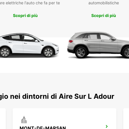
re elettriche l'auto che fa per te
automobilistiche
fles
Con Eu
Scopri di più
Scopri di più
l'Adou
Approf
per so
ggio nei dintorni di Aire Sur L Adour
MONT-DE-MARSAN