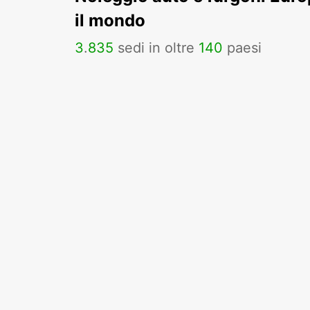
il mondo
3
.
835
sedi in oltre
140
paesi